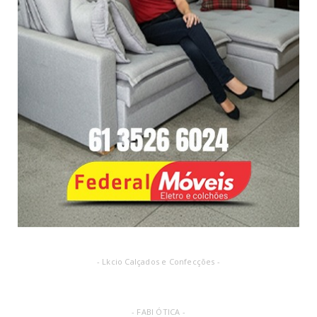
- Lkcio Calçados e Confecções -
- FABI ÓTICA -