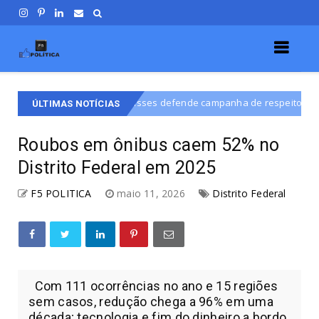
llisses defende campanha de respeito e diálogo na disputa por vaga n
ÚLTIMAS NOTÍCIAS
Roubos em ônibus caem 52% no
Distrito Federal em 2025
F5 POLITICA
maio 11, 2026
Distrito Federal
Com 111 ocorrências no ano e 15 regiões
sem casos, redução chega a 96% em uma
década; tecnologia e fim do dinheiro a bordo